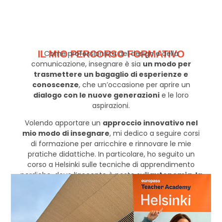
IL MIO PERCORSO FORMATIVO
Come professionista del design e della
comunicazione, insegnare è sia
un modo per
trasmettere un bagaglio di esperienze e
conoscenze
, che un’occasione per aprire un
dialogo con le nuove generazioni
e le loro
aspirazioni.
Volendo apportare un
approccio innovativo nel
mio modo di insegnare
, mi dedico a seguire corsi
di formazione per arricchire e rinnovare le mie
pratiche didattiche. In particolare, ho seguito un
corso a Helsinki sulle tecniche di apprendimento
nordiche, dove l’accento è posto sull’
autonomia, la
creatività e la collaborazione di gruppo.